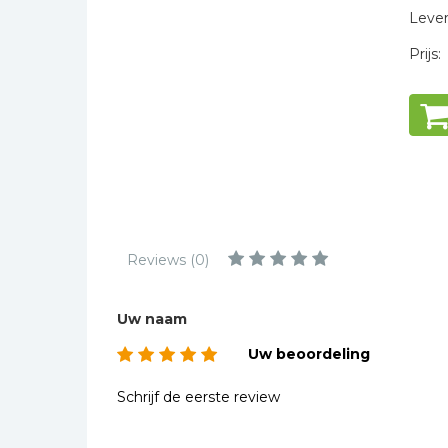
Kinderbijbels
Levert
Muziekboeken
Prijs:
Bladmuziek
Management &
Leiderschap
Politiek
Regio | Alblasserwaard
Romans
Toeristische kaarten en
Reviews (0)
gidsen
Taalstudie
Uw naam
Wenskaarten
Uw beoordeling
Schrijf de eerste review