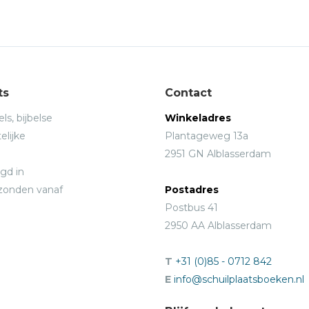
ts
Contact
ls, bijbelse
Winkeladres
elijke
Plantageweg 13a
2951 GN Alblasserdam
gd in
rzonden vanaf
Postadres
Postbus 41
2950 AA Alblasserdam
T
+31 (0)85 - 0712 842
E
info@schuilplaatsboeken.nl