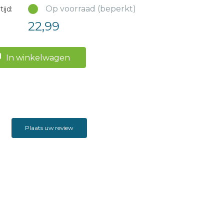
Op voorraad (beperkt)
ijd:
22,99
In winkelwagen
Plaats uw review