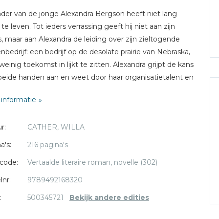
der van de jonge Alexandra Bergson heeft niet lang
te leven. Tot ieders verrassing geeft hij niet aan zijn
, maar aan Alexandra de leiding over zijn zieltogende
nbedrijf: een bedrijf op de desolate prairie van Nebraska,
weinig toekomst in lijkt te zitten. Alexandra grijpt de kans
eide handen aan en weet door haar organisatietalent en
esse in nieuwe technieken een bloeiend bedrijf op te
informatie
en, te midden van een mannenwereld die haar met
ogen bekijkt. Voor de liefde heeft Alexandra nooit tijd. De
r:
CATHER, WILLA
 verstrijken, en op een dag staat haar jeugdvriend Carl op
oep. Er lijkt iets moois op te bloeien. Maar dan zet een
a's:
216 pagina's
sche gebeurtenis de kleine boerengemeenschap waarin
code:
Vertaalde literaire roman, novelle (302)
eft volledig op z'n kop. Dit boek verscheen voor het eerst
13 in de Verenigde Staten en werd nooit eerder in het
lnr:
9789492168320
lands vertaald. De auteur won in 1923 de Pulitzer Prize
:
500345721
Bekijk andere edities
rd in 1943 toegelaten tot de prestigieuze American
my of Arts and Sciences.