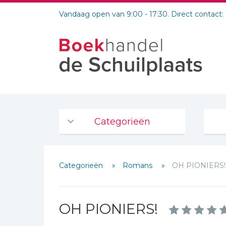
Vandaag open van 9:00 - 17:30. Direct contact:
Categorieën
Agenda's en kalenders
Categorieën
Romans
OH PIONIERS!
De Bijbel
Bijbelse Dagboeken 2026
Bijbelse dagboeken
OH PIONIERS!
Bijbelstudie groepen