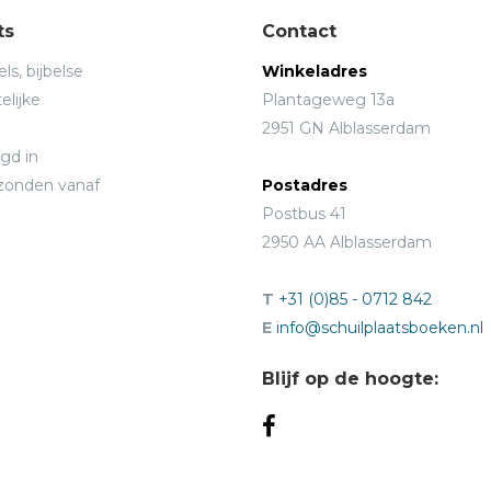
ts
Contact
ls, bijbelse
Winkeladres
elijke
Plantageweg 13a
2951 GN Alblasserdam
gd in
rzonden vanaf
Postadres
Postbus 41
2950 AA Alblasserdam
T
+31 (0)85 - 0712 842
E
info@schuilplaatsboeken.nl
Blijf op de hoogte: