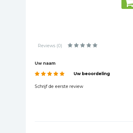
Kinderbijbels
Muziekboeken
Bladmuziek
Management &
Leiderschap
Reviews (0)
Politiek
Regio | Alblasserwaard
Uw naam
Romans
Uw beoordeling
Toeristische kaarten en
gidsen
Schrijf de eerste review
Taalstudie
Wenskaarten