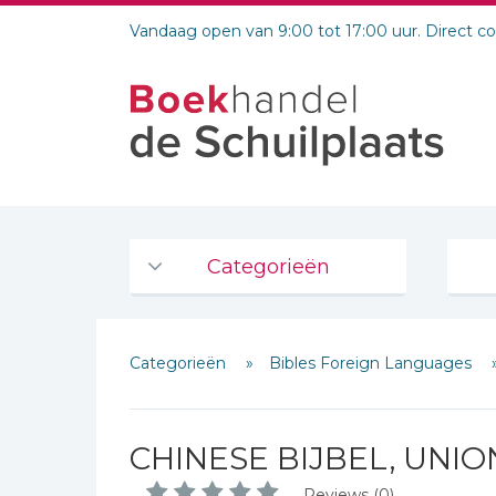
Vandaag open van 9:00 tot 17:00 uur. Direct c
Categorieën
Agenda's en kalenders
Categorieën
Bibles Foreign Languages
De Bijbel
Bijbelse Dagboeken 2026
Bijbelse dagboeken
CHINESE BIJBEL, UNIO
Bijbelstudie groepen
Schrijf hieronder je review!
Reviews (0)