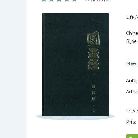
Bibles Foreign
Sterren
Languages
Life 
Naam *
Bijbelstudie
E-mail *
Geloof, duurzaamheid
Chine
en mileu
Titel *
Bijbe
Benodigdheden voor
Bericht *
kerken
Christelijke spellen
Meer 
Christelijke stripboeken
Auteu
Eten en koken
Evangelisatiemateriaal
Artike
* = verplicht
Geschiedenis
Levert
Israël / Jodendom
Kinder- en jeugdboeken
Prijs:
Engelse kinderboeken