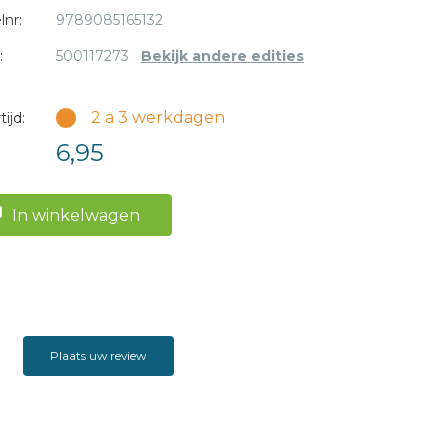
lnr:
9789085165132
:
500117273
Bekijk andere edities
2 a 3 werkdagen
ijd:
6,95
In winkelwagen
Plaats uw review