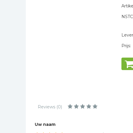
Kinderbijbels
Artike
Muziekboeken
NSTC
Bladmuziek
* = verplicht
Management &
Levert
Leiderschap
Prijs:
Politiek
Regio | Alblasserwaard
Romans
Toeristische kaarten en
gidsen
Taalstudie
Wenskaarten
Reviews (0)
Uw naam