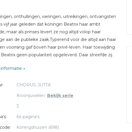
ngen, onthullingen, vieringen, uitreikingen, ontvangsten
 is vijf jaar geleden dat koningin Beatrix haar ambt
de, maar als prinses levert ze nog altijd volop haar
age aan de publieke zaak.Typerend voor die altijd aan haar
ten voorrang gaf boven haar privé-leven. Haar toewijding
 Beatrix geen populariteit opgeleverd. Daar streefde zij
iet naar, zei zij altijd, maar binnenskamers verzuchtte ze
informatie
ens: 'Ik kan geen goed meer doen in dit land.'
r:
CHORUS, JUTTA
 Chorus is journalist. Zij schrijft twee keer per week een
aggeverscolumn in de NRC. In 2002 kreeg zij de NDP-
Kroonjuwelen
Bekijk serie
voor dagbladjournalistiek.
3
a's:
64 pagina's
code:
Koningshuizen (698)