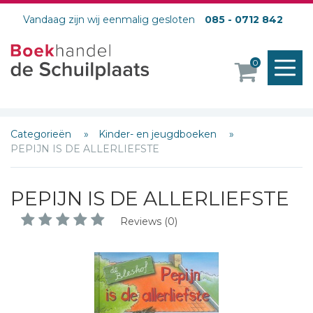
Vandaag zijn wij eenmalig gesloten
085 - 0712 842
M
0
o
Categorieën
Kinder- en jeugdboeken
PEPIJN IS DE ALLERLIEFSTE
PEPIJN IS DE ALLERLIEFSTE
Reviews (0)
Schrijf hieronder je review!
Sterren
Naam *