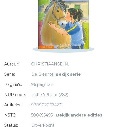
E-mail *
Titel *
Bericht *
Auteur:
CHRISTIAANSE, N.
* = verplicht
Serie:
De Bleshof
Bekijk serie
Pagina's:
96 pagina's
NUR code:
Fictie 7-9 jaar (282)
Artikelnr:
9789020674231
NSTC:
500695495
Bekijk andere edities
Status:
Uitverkocht