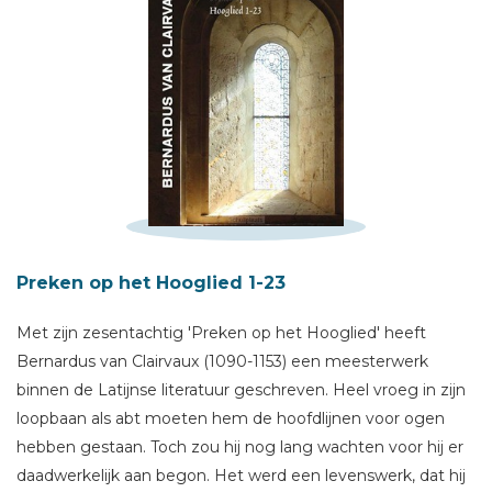
Preken op het Hooglied 1-23
Schrijf hieronder je review!
Met zijn zesentachtig 'Preken op het Hooglied' heeft
Bernardus van Clairvaux (1090-1153) een meesterwerk
Sterren
binnen de Latijnse literatuur geschreven. Heel vroeg in zijn
Naam *
loopbaan als abt moeten hem de hoofdlijnen voor ogen
E-mail *
hebben gestaan. Toch zou hij nog lang wachten voor hij er
daadwerkelijk aan begon. Het werd een levenswerk, dat hij
Titel *