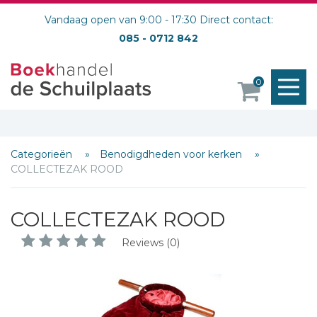
Vandaag open van 9:00 - 17:30 Direct contact:
085 - 0712 842
M
0
o
Schrijf hieronder je review!
Categorieën
Benodigdheden voor kerken
COLLECTEZAK ROOD
Sterren
Naam *
COLLECTEZAK ROOD
E-mail *
Reviews (0)
Titel *
Bericht *