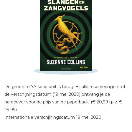
Schrijf hieronder je review!
Sterren
De grootste YA-serie ooit is terug! Bij alle reserveringen tot
Naam *
de verschijningsdatum (19 mei 2020) ontvang je de
E-mail *
hardcover voor de prijs van de paperback! (€ 20,99 i.p.v. €
Titel *
24,99)
Bericht *
Internationale verschijningsdatum 19 mei 2020.