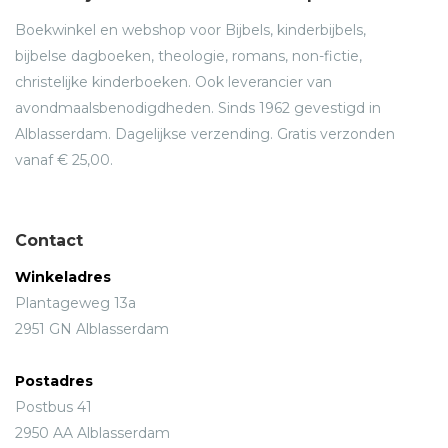
probeert er weer bovenop te komen, biedt de perfecte
Boekwinkel en webshop voor Bijbels, kinderbijbels,
mogelijkheid om met deze vragen te spelen en daarmee
bijbelse dagboeken, theologie, romans, non-fictie,
de kijk van de personages op de mensheid te definiëren.'
christelijke kinderboeken. Ook leverancier van
Suzanne Collins
avondmaalsbenodigdheden. Sinds 1962 gevestigd in
Alblasserdam. Dagelijkse verzending. Gratis verzonden
vanaf € 25,00.
Contact
Winkeladres
Plantageweg 13a
2951 GN Alblasserdam
Postadres
Postbus 41
2950 AA Alblasserdam