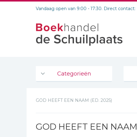
Vandaag open van 9:00 - 17:30. Direct contact:
Categorieën
Agenda's en kalenders
GOD HEEFT EEN NAAM (ED. 2025)
De Bijbel
Bijbelse Dagboeken 2026
Bijbelse dagboeken
GOD HEEFT EEN NAAM (
Bijbelstudie groepen