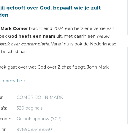
jij gelooft over God, bepaalt wie je zult
den
 Mark Comer
bracht eind 2024 een herziene versie van
boek
God heeft een naam
uit, met daarin een
nieuw
stuk over contemplatie
. Vanaf nu is ook de Nederlandse
e beschikbaar.
oek gaat over wat God over Zichzelf zegt. John Mark
 de lezer regel voor regel mee door Exodus 34:6-8 —
informatie
olgens Bijbelgeleerden het meest geciteerde vers in de
, door de Bijbel is.
r:
COMER, JOHN MARK
lezers zullen het concept van contemplatief gebed al
a's:
320 pagina's
n vanuit zijn boek Practicing The Way (De Weg Volgen).
code:
Geloofsopbouw (707)
samengevat is contemplatief gebed: ik zit en kijk naar
e liefdevol naar mij kijkt.
lnr:
9789083488530