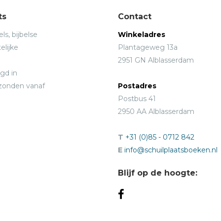
ts
Contact
ls, bijbelse
Winkeladres
elijke
Plantageweg 13a
2951 GN Alblasserdam
gd in
rzonden vanaf
Postadres
Postbus 41
2950 AA Alblasserdam
T
+31 (0)85 - 0712 842
E
info@schuilplaatsboeken.nl
Blijf op de hoogte: