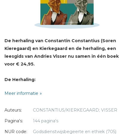
Schrijf hieronder je review!
Sterren
Naam *
E-mail *
De herhaling van Constantin Constantius (Soren
Titel *
Kieregaard) en Kierkegaard en de herhaling, een
Bericht *
leesgids van
Andries Visser nu samen in één boek
voor € 24,95.
De Herhaling:
Søren Kierkegaard schreef zijn meeste boeken onder
Meer informatie
pseudoniemen, die allemaal een bepaalde opvatting
weergeven, waarmee de lezer zelf zich mag confronteren.
* = verplicht
Auteurs:
CONSTANTIUS/KIERKEGAARD; VISSER
In het eigenaardige, filosofische De herhaling is een
jongeman op zoek naar de betekenis die de Bijbelse Job
Pagina's:
144 pagina's
voor hem kan hebben.
NUR code:
Godsdienstwijsbegeerte en ethiek (705)