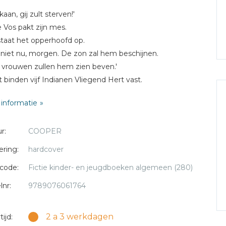
aan, gij zult sterven!'
 Vos pakt zijn mes.
taat het opperhoofd op.
 niet nu, morgen. De zon zal hem beschijnen.
vrouwen zullen hem zien beven.'
t binden vijf Indianen Vliegend Hert vast.
om is Vliegend Hert gevangen?
informatie
ij moeten sterven of kan hij ontsnappen?
r:
COOPER
9 jaar.
6
ering:
hardcover
code:
Fictie kinder- en jeugdboeken algemeen (280)
lnr:
9789076061764
2 a 3 werkdagen
ijd: