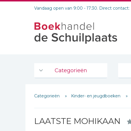
Vandaag open van 9:00 - 17:30. Direct contact:
Categorieën
Agenda's en kalenders
Categorieën
Kinder- en jeugdboeken
De Bijbel
Bijbelse Dagboeken 2026
Bijbelse dagboeken
LAATSTE MOHIKAAN
Bijbelstudie groepen