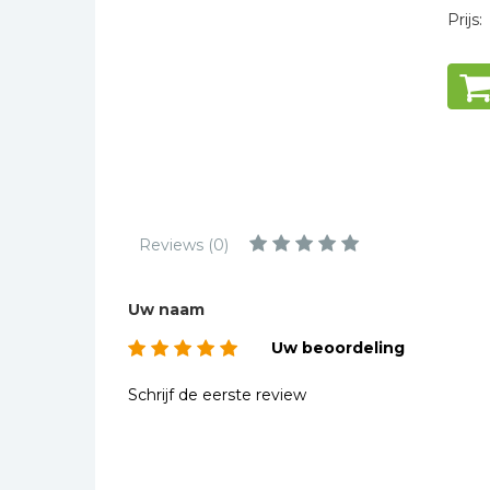
Kinderbijbels
Prijs:
Muziekboeken
Bladmuziek
Management &
Leiderschap
Politiek
Regio | Alblasserwaard
Romans
Reviews (0)
Toeristische kaarten en
gidsen
Uw naam
Taalstudie
Uw beoordeling
Wenskaarten
Schrijf de eerste review