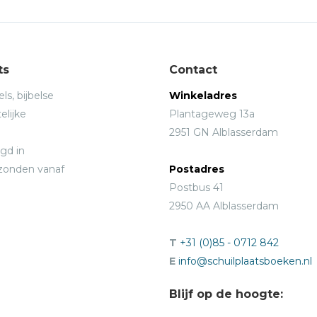
ts
Contact
ls, bijbelse
Winkeladres
elijke
Plantageweg 13a
2951 GN Alblasserdam
gd in
rzonden vanaf
Postadres
Postbus 41
2950 AA Alblasserdam
T
+31 (0)85 - 0712 842
E
info@schuilplaatsboeken.nl
Blijf op de hoogte: