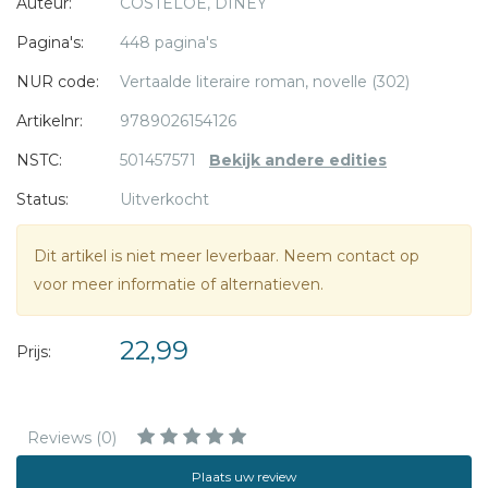
Auteur:
COSTELOE, DINEY
moest ontvluchten. Maar dan duikt een oude vriend uit het
verleden op in haar nieuwe wereld. Harry was haar
Pagina's:
448 pagina's
beschermer toen ze niemand anders had en daar zal ze
NUR code:
Vertaalde literaire roman, novelle (302)
hem altijd dankbaar voor zijn, maar zijn aanwezigheid nu
dreigt haar nieuwe leven te doen ontsporen. De oorlog is
Artikelnr:
9789026154126
dan wel voorbij, maar het verleden laat je nooit met rust…
NSTC:
501457571
Bekijk andere edities
Status:
Uitverkocht
Dit artikel is niet meer leverbaar. Neem contact op
voor meer informatie of alternatieven.
22,99
Prijs:
Reviews (0)
Plaats uw review