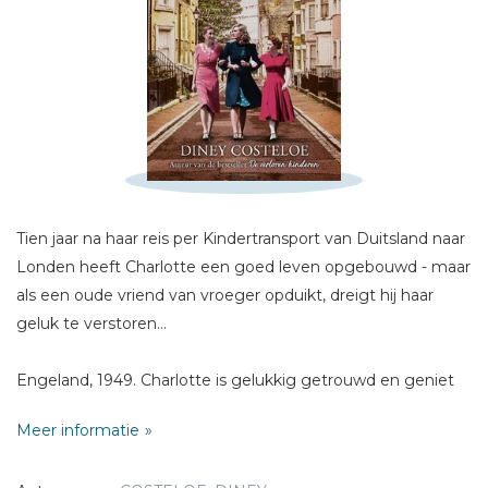
Schrijf hieronder je review!
Sterren
Naam *
E-mail *
Tien jaar na haar reis per Kindertransport van Duitsland naar
Titel *
Londen heeft Charlotte een goed leven opgebouwd - maar
Bericht *
als een oude vriend van vroeger opduikt, dreigt hij haar
geluk te verstoren...
Engeland, 1949. Charlotte is gelukkig getrouwd en geniet
van haar leven op het platteland, iets dat ze niet voor
Meer informatie
mogelijk had gehouden toen ze aan het begin van de
oorlog als 13-jarig meisje met een Kindertransport Duitsland
* = verplicht