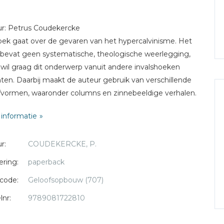
r: Petrus Coudekercke
oek gaat over de gevaren van het hypercalvinisme. Het
bevat geen systematische, theologische weerlegging,
wil graag dit onderwerp vanuit andere invalshoeken
hten. Daarbij maakt de auteur gebruik van verschillende
jfvormen, waaronder columns en zinnebeeldige verhalen.
e manier hoopt de schrijver nieuw licht op het onderwerp
informatie
nnen laten schijnen. De rode draad in al deze teksten
 het hypercalvinisme en de ernstige gevolgen van dit
r:
COUDEKERCKE, P.
ogische denkkader voor de prediking en toehoorders.
s ons gebed dat God dit boek zal gebruiken om
ering:
paperback
ngenen vrijheid te schenken’; dat mensen in mogen
code:
Geloofsopbouw (707)
zien dat de Waarheid niet in de eerste plaats een leer is,
een Persoon: Jezus Christus, de Weg, de Waarheid en
lnr:
9789081722810
even.