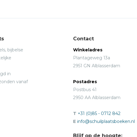
ts
Contact
ls, bijbelse
Winkeladres
elijke
Plantageweg 13a
2951 GN Alblasserdam
gd in
rzonden vanaf
Postadres
Postbus 41
2950 AA Alblasserdam
T
+31 (0)85 - 0712 842
E
info@schuilplaatsboeken.nl
Blijf op de hoogte: