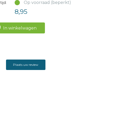
Op voorraad (beperkt)
ijd:
8,95
In winkelwagen
Plaats uw review