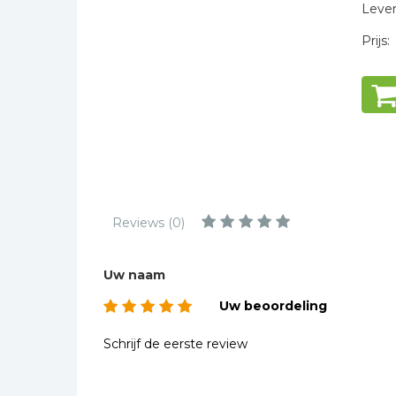
Kinderbijbels
Levert
Muziekboeken
Prijs:
Bladmuziek
Management &
Leiderschap
Politiek
Regio | Alblasserwaard
Romans
Reviews (0)
Toeristische kaarten en
gidsen
Taalstudie
Uw naam
Wenskaarten
Uw beoordeling
Schrijf de eerste review