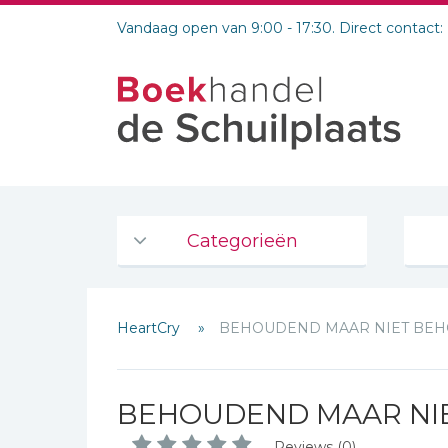
Vandaag open van 9:00 - 17:30. Direct contact:
Categorieën
Agenda's en kalenders
HeartCry
BEHOUDEND MAAR NIET BE
De Bijbel
Bijbelse Dagboeken 2026
Bijbelse dagboeken
BEHOUDEND MAAR NI
Bijbelstudie groepen
Reviews (0)