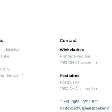
ts
Contact
ls, bijbelse
Winkeladres
elijke
Plantageweg 13a
2951 GN Alblasserdam
gd in
rzonden vanaf
Postadres
Postbus 41
2950 AA Alblasserdam
T
+31 (0)85 - 0712 842
E
info@schuilplaatsboeken.nl