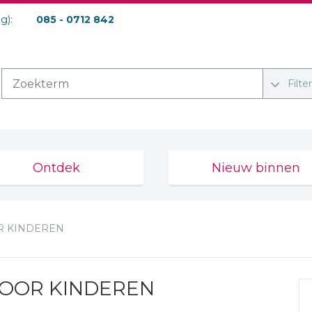
ag):
085 - 0712 842
Filte
Ontdek
Nieuw binnen
R KINDEREN
VOOR KINDEREN