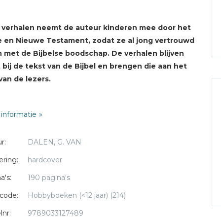
7 verhalen neemt de auteur kinderen mee door het
 en Nieuwe Testament, zodat ze al jong vertrouwd
n met de Bijbelse boodschap. De verhalen blijven
 bij de tekst van de Bijbel en brengen die aan het
van de lezers.
i en zorgvuldig taalgebruik
informatie
 gespreksvragen
rrijke, historisch verantwoorde illustraties bij elk verhaal
r:
DALEN, G. VAN
r kinderen vanaf vier jaar
chikt om voor te lezen en om zelf te lezen
ering:
hardcover
r verwachting zullen er meer delen verschijnen
a's:
190 pagina's
tte van Dalen - Heemskerk
(1977) werkt bij het
code:
Hobbyboeken (<12 jaar) (214)
matorisch Dagblad en familieblad Terdege. Ze is
lnr:
9789033127489
uwd en moeder van vier dochters. Ze is bekend