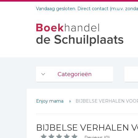
Vandaag gesloten. Direct contact (m.u.v. zond
Categorieën
Agenda's en kalenders
Enjoy mama
BIJBELSE VERHALEN VOO
De Bijbel
Bijbelse Dagboeken 2026
Bijbelse dagboeken
BIJBELSE VERHALEN 
Bijbelstudie groepen
Reviews (0)