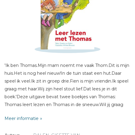
Schrijf hieronder je review!
Sterren
Naam *
E-mail *
Titel *
'Ik ben Thomas.Mijn mam noemt me vaak Thom.Dit is mijn
huis.Het is nog heel nieuw!In de tuin staat een hut.Daar
Bericht *
speel ik veel.Ik zit in groep drie.Fien is mijn vriendin.Ik speel
graag met haar.Wij zijn heel stout lief.Dat lees je in dit
boek.'Deze uitgave bevat twee boekjes van Thomas:
Thomas leert lezen en Thomas in de sneeuw.Wil jij graag
(leren) lezen? Dan is dit boek voor jou! Je leest leuke
Meer informatie
verhaaltjes over Thomas en Fien én je leert per verhaaltje
* = verplicht
steeds vier woordjes.