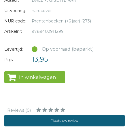
Auteur:
DALEN, GISETTE VAN
Uitvoering:
hardcover
NUR code:
Prentenboeken (<6 jaar) (273)
Artikelnr:
9789402911299
Op voorraad (beperkt)
Levertijd:
13,95
Prijs:
In winkelwagen
Reviews (0)
Plaats uw review