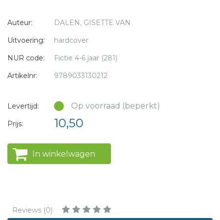
* = verplicht
noemt de gans Goos. Maar op een dag is Goos weg. Stijn
Auteur:
DALEN, GISETTE VAN
zoekt Goos op. Kijk uit, Stijn! Dat gaat niet goed!
Uitvoering:
hardcover
NUR code:
Fictie 4-6 jaar (281)
Artikelnr:
9789033130212
Op voorraad (beperkt)
Levertijd:
10,50
Prijs:
In winkelwagen
Reviews (0)