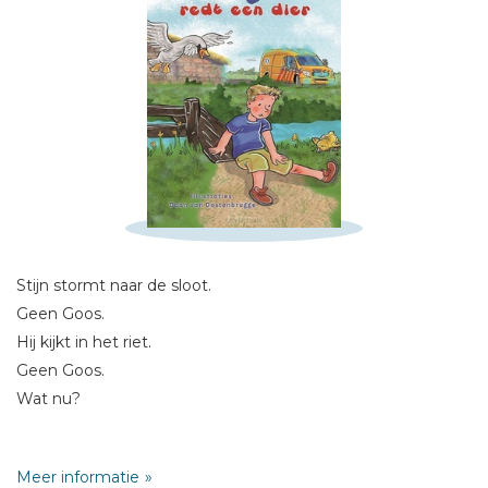
Schrijf hieronder je review!
Sterren
Naam *
E-mail *
Titel *
Stijn stormt naar de sloot.
Geen Goos.
Bericht *
Hij kijkt in het riet.
Geen Goos.
Wat nu?
Stijn is bij boer Bas. Daar redt hij een gans in nood! Het dier
Meer informatie
denkt dat Stijn zijn mam is. Stijn helpt zo goed hij kan. Hij