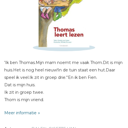
Schrijf hieronder je review!
Sterren
Naam *
E-mail *
Titel *
Bericht *
'Ik ben Thomas.Mijn mam noemt me vaak Thom.Dit is mijn
huis.Het is nog heel nieuw!In de tuin staat een hut.Daar
speel ik veel.Ik zit in groep drie.''En ik ben Fien.
Dat is mijn huis.
Ik zit in groep twee.
Thom is mijn vriend.
* = verplicht
Ik speel graag met hem.
Meer informatie
Wij zijn heel stout lief.
Dat lees je in dit boek.'