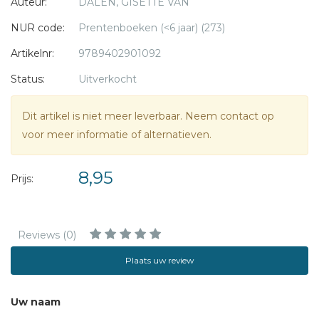
Auteur:
DALEN, GISETTE VAN
Wil jij graag (leren) lezen? Dan is dit boekje voor jou! Je leest
NUR code:
Prentenboeken (<6 jaar) (273)
leuke
Artikelnr:
9789402901092
verhaaltjes over Thomas en Fien én je leert per verhaaltje
steeds
Status:
Uitverkocht
vierwoordjes.
Met illustraties van Willeke Brouwer
Dit artikel is niet meer leverbaar. Neem contact op
voor meer informatie of alternatieven.
8,95
Prijs:
Reviews (0)
Plaats uw review
Uw naam