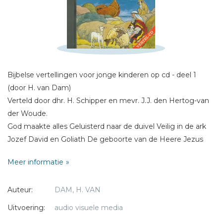
Sterren
Naam *
E-mail *
Titel *
Bijbelse vertellingen voor jonge kinderen op cd - deel 1
Bericht *
(door H. van Dam)
Verteld door dhr. H. Schipper en mevr. J.J. den Hertog-van
der Woude.
God maakte alles Geluisterd naar de duivel Veilig in de ark
Jozef David en Goliath De geboorte van de Heere Jezus
De storm op zee
* = verplicht
Meer informatie
Auteur:
DAM, H. VAN
Uitvoering:
audio visuele media