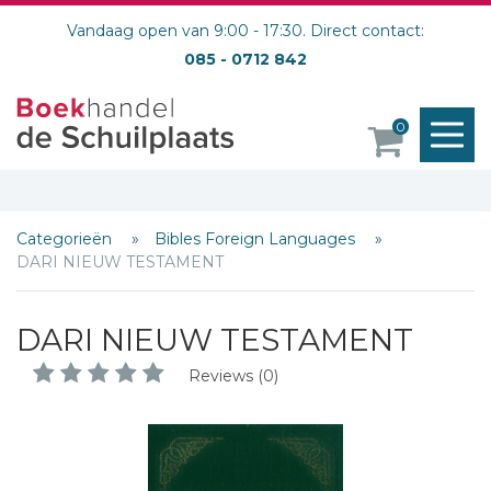
Vandaag open van 9:00 - 17:30. Direct contact:
085 - 0712 842
M
0
o
Categorieën
Bibles Foreign Languages
DARI NIEUW TESTAMENT
DARI NIEUW TESTAMENT
Reviews (0)
Schrijf hieronder je review!
Sterren
Naam *