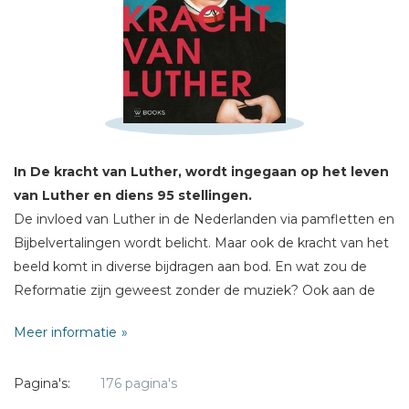
Schrijf hieronder je review!
Sterren
Naam *
E-mail *
Titel *
In De kracht van Luther, wordt ingegaan op het leven
Bericht *
van Luther en diens 95 stellingen.
De invloed van Luther in de Nederlanden via pamfletten en
Bijbelvertalingen wordt belicht. Maar ook de kracht van het
beeld komt in diverse bijdragen aan bod. En wat zou de
Reformatie zijn geweest zonder de muziek? Ook aan de
relevantie van Luther en van de Reformatie voor de
* = verplicht
Meer informatie
huidige tijd wordt aandacht gegeven. Het boek is ruim
geïllustreerd.
Pagina's:
176 pagina's