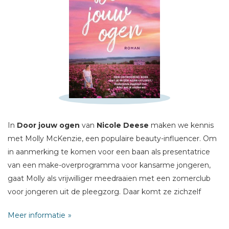
Schrijf hieronder je review!
Sterren
Naam *
E-mail *
In
Door jouw ogen
van
Nicole Deese
maken we kennis
Titel *
met Molly McKenzie, een populaire beauty-influencer. Om
Bericht *
in aanmerking te komen voor een baan als presentatrice
van een make-overprogramma voor kansarme jongeren,
gaat Molly als vrijwilliger meedraaien met een zomerclub
voor jongeren uit de pleegzorg. Daar komt ze zichzelf
genadeloos hard tegen. Ze dacht dat ze wist wat ertoe
Meer informatie
deed in het leven, maar terwijl haar band met de kinderen