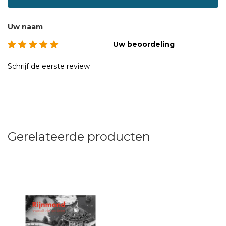
wederopbouw zag er heel anders uit, maar tussen 1950 en
1990 is de stad in rap tempo gegroeid en rigoureus
veranderd. Met spetterende foto's wordt u terug in de tijd
Uw naam
genomen. De Rotterdamse fotograaf Bart Hofmeester
Uw beoordeling
(1921 - 2001) was één van de pioniers van de commerciële
luchtfotografie. Vanaf vliegveld Zestienhoven legden hij en
Schrijf de eerste review
zijn bedrijf AeroCamera gedurende tientallen jaren
Nederland van boven vast. Het archief van Hofmeester telt
naar schatting twee miljoen foto's en is in het bezit is van
Fotobureau Roel Dijkstra. Luchtfotopionier Bart
Hofmeester hing vanaf de jaren '50 bijna dagelijks in het
Gerelateerde producten
Nederlandse luchtruim. Het luxe boek is een nostalgische
vogelvlucht door de jaren heen. De wijken en steden zijn
apart ingedeeld en de foto's zijn daarin chronologisch
afgebeeld.Het luxe boek telt 272 pagina's, 280 foto's en
weegt 2 kilo en is uitgegeven door uitgeverij Watermerk in
samenwerking met Fotobureau Roel Dijkstra.