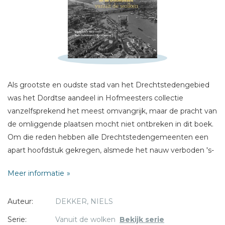
Schrijf hieronder je review!
Sterren
Als grootste en oudste stad van het Drechtstedengebied
Naam *
was het Dordtse aandeel in Hofmeesters collectie
E-mail *
vanzelfsprekend het meest omvangrijk, maar de pracht van
Titel *
de omliggende plaatsen mocht niet ontbreken in dit boek.
Bericht *
Om die reden hebben alle Drechtstedengemeenten een
apart hoofdstuk gekregen, alsmede het nauw verboden 's-
Gravendeel en Molenlanden. Foto's met stuk voor stuk de
Meer informatie
magische kracht van de herkenning. De selectie van de
foto's en teksten en uitgebreide fotobijschriften zijn van de
Auteur:
DEKKER, NIELS
Dordtse auteur Niels Dekker.De burgemeester van
Dordrecht Wouter Kolff ontving het eerste exemplaar van
* = verplicht
Serie:
Vanuit de wolken
Bekijk serie