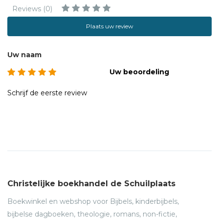
medeoprichter en redactielid van het
Reviews (0)
tijdschrift'Kontekstueel'. Eerder publiceerde hij
o.a.'Marginaal en missionair. Kleine theologie voor een
Plaats uw review
krimpende kerk'(2011) en'Afwezigheid van God. Een
onderzoek naar antwoorden bij W. Pannenberg, K.H.
Uw naam
Miskotte en A. Houtepen'(2011).
Uw beoordeling
Schrijf de eerste review
Christelijke boekhandel de Schuilplaats
Boekwinkel en webshop voor Bijbels, kinderbijbels,
bijbelse dagboeken, theologie, romans, non-fictie,