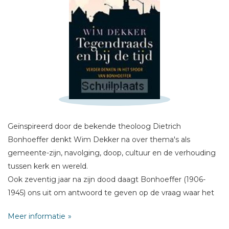
Schrijf hieronder je review!
Sterren
Naam *
Geïnspireerd door de bekende theoloog Dietrich
E-mail *
Bonhoeffer denkt Wim Dekker na over thema's als
Titel *
gemeente-zijn, navolging, doop, cultuur en de verhouding
tussen kerk en wereld.
Bericht *
Ook zeventig jaar na zijn dood daagt Bonhoeffer (1906-
1945) ons uit om antwoord te geven op de vraag waar het
ten diepste om gaat in het christelijk geloof. Wat is folklore
Meer informatie
en wat is de harde kern die in onze tijd opnieuw ontdekt