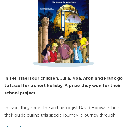
Schrijf hieronder je review!
Sterren
Naam *
E-mail *
Titel *
Bericht *
In Tel Israel four children, Julia, Noa, Aron and Frank go
to Israel for a short holiday. A prize they won for
their
school project.
In Israel they meet the archaeologist David Horowitz, he is
* = verplicht
their guide during this special journey, a journey through
the country and through time. They are introduced to kings