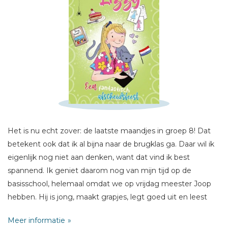
Schrijf hieronder je review!
Sterren
Naam *
Het is nu echt zover: de laatste maandjes in groep 8! Dat
E-mail *
betekent ook dat ik al bijna naar de brugklas ga. Daar wil ik
Titel *
eigenlijk nog niet aan denken, want dat vind ik best
Bericht *
spannend. Ik geniet daarom nog van mijn tijd op de
basisschool, helemaal omdat we op vrijdag meester Joop
hebben. Hij is jong, maakt grapjes, legt goed uit en leest
prachtig voor. Ondertussen moeten we als klas iets
Meer informatie
bedenken voor ons afscheidsfeest. Mocht je nou denken