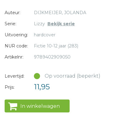
dat we na acht jaar super kunnen samenwerken, dan heb je
* = verplicht
Auteur:
DIJKMEIJER, JOLANDA
het mis. Iedereen wil wat anders en het is een complete
chaos. Hoe moet dit ooit goedkomen? We kunnen toch
Serie:
Lizzy
Bekijk serie
niet zonder feest afscheid nemen? Ps. Juul is moeder
Uitvoering:
hardcover
geworden!
NUR code:
Fictie 10-12 jaar (283)
Artikelnr:
9789402909050
Op voorraad (beperkt)
Levertijd:
11,95
Prijs:
In winkelwagen