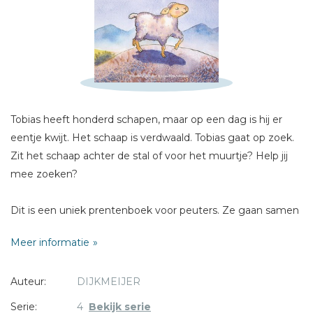
Schrijf hieronder je review!
Sterren
Naam *
E-mail *
Tobias heeft honderd schapen, maar op een dag is hij er
Titel *
eentje kwijt. Het schaap is verdwaald. Tobias gaat op zoek.
Bericht *
Zit het schaap achter de stal of voor het muurtje? Help jij
mee zoeken?
Dit is een uniek prentenboek voor peuters. Ze gaan samen
met een herder op zoek naar een verdwaald schaap, zoals
Meer informatie
dat ook in de bijbelse gelijkenis gebeurt. Tijdens de
zoektocht leren ze voorzetsels en tegenstellingen kennen.
* = verplicht
Auteur:
DIJKMEIJER
Liza-Beth Valkema maakte vrolijke illustraties bij de tekst.
Serie:
4
Bekijk serie