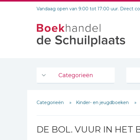
Vandaag open van 9:00 tot 17:00 uur. Direct c
Categorieën
Agenda's en kalenders
Categorieën
Kinder- en jeugdboeken
De Bijbel
Bijbelse Dagboeken 2026
Bijbelse dagboeken
DE BOL. VUUR IN HET 
Bijbelstudie groepen