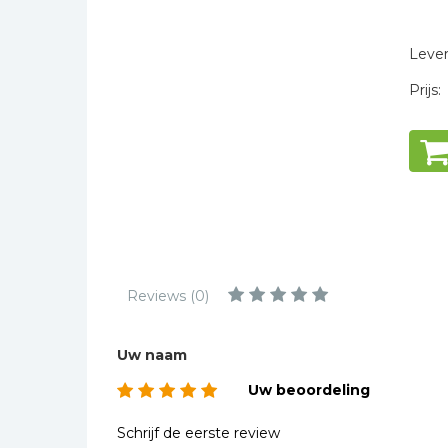
Kinderbijbels
* = verplicht
Muziekboeken
Levert
Bladmuziek
Prijs:
Management &
Leiderschap
Politiek
Regio | Alblasserwaard
Romans
Toeristische kaarten en
gidsen
Reviews (0)
Taalstudie
Wenskaarten
Uw naam
Uw beoordeling
Schrijf de eerste review