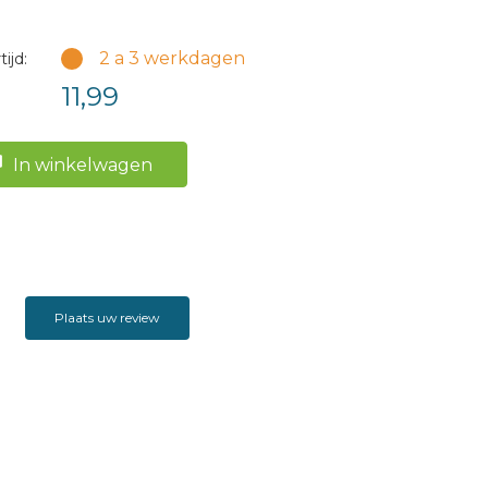
2 a 3 werkdagen
ijd:
11,99
In winkelwagen
Plaats uw review