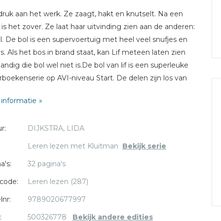
s druk aan het werk. Ze zaagt, hakt en knutselt. Na een
is het zover. Ze laat haar uitvinding zien aan de anderen:
l. De bol is een supervoertuig met heel veel snufjes en
es. Als het bos in brand staat, kan Lif meteen laten zien
andig die bol wel niet is.De bol van lif is een superleuke
rboekenserie op AVI-niveau Start. De delen zijn los van
r te lezen.
informatie
r:
DIJKSTRA, LIDA
Leren lezen met Kluitman
Bekijk serie
a's:
32 pagina's
code:
Leren lezen (287)
lnr:
9789020677997
:
500326778
Bekijk andere edities