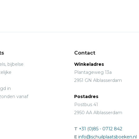
ts
Contact
ls, bijbelse
Winkeladres
elijke
Plantageweg 13a
2951 GN Alblasserdam
gd in
rzonden vanaf
Postadres
Postbus 41
2950 AA Alblasserdam
T
+31 (0)85 - 0712 842
E
info@schuilplaatsboeken.nl