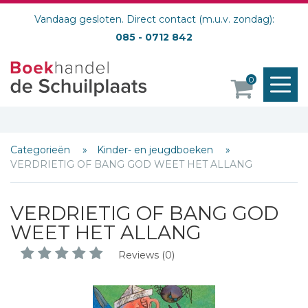
Vandaag gesloten. Direct contact (m.u.v. zondag):
085 - 0712 842
M
0
o
Categorieën
Kinder- en jeugdboeken
VERDRIETIG OF BANG GOD WEET HET ALLANG
Schrijf hieronder je review!
VERDRIETIG OF BANG GOD
Sterren
WEET HET ALLANG
Naam *
Reviews (0)
E-mail *
Titel *