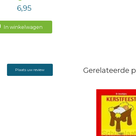
6,95
In winkelwagen
Gerelateerde 
Plaats uw review