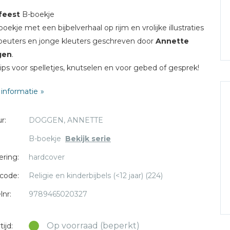
feest
B-boekje
boekje met een bijbelverhaal op rijm en vrolijke illustraties
peuters en jonge kleuters geschreven door
Annette
gen
.
ips voor spelletjes, knutselen en voor gebed of gesprek!
informatie
r:
DOGGEN, ANNETTE
B-boekje
Bekijk serie
ering:
hardcover
code:
Religie en kinderbijbels (<12 jaar) (224)
lnr:
9789465020327
Op voorraad (beperkt)
ijd: