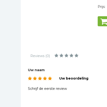
Kinderbijbels
Prijs:
Muziekboeken
Bladmuziek
Management &
Leiderschap
Politiek
Regio | Alblasserwaard
Romans
Reviews (0)
Toeristische kaarten en
gidsen
Uw naam
Taalstudie
Uw beoordeling
Wenskaarten
Schrijf de eerste review