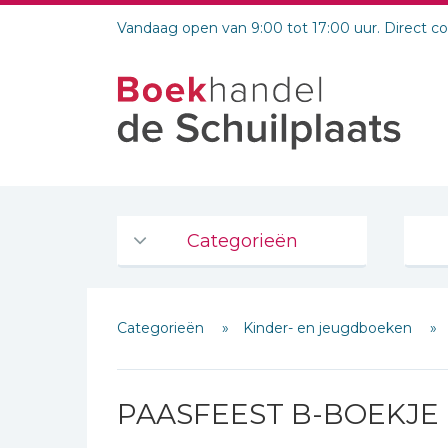
Vandaag open van 9:00 tot 17:00 uur. Direct c
Categorieën
Agenda's en kalenders
Categorieën
Kinder- en jeugdboeken
De Bijbel
Bijbelse Dagboeken 2026
Bijbelse dagboeken
PAASFEEST B-BOEKJE
Bijbelstudie groepen