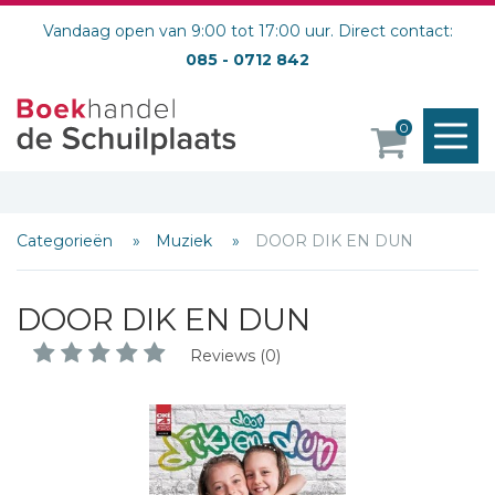
Vandaag open van 9:00 tot 17:00 uur. Direct contact:
085 - 0712 842
M
0
o
Categorieën
Muziek
DOOR DIK EN DUN
DOOR DIK EN DUN
Reviews (0)
Schrijf hieronder je review!
Sterren
Naam *