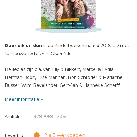
E-mail *
Titel *
Bericht *
Door dik en dun
is de Kinderboekenmaand 2018 CD met
10 nieuwe liedjes van Oké4Kids.
De liedjes zijn o.a. van Elly & Rikkert, Marcel & Lydia,
* = verplicht
Herman Boon, Elise Mannah, Ron Schröder & Marianne
Busser, Wim Bevelander, Gert-Jan & Hanneke Scherff.
Meer informatie
Bij deze CD verschijnt ook een muziekboek met
bladmuziek.
Artikelnr:
9789058112064
2 a 3 werkdagen
Levertijd: