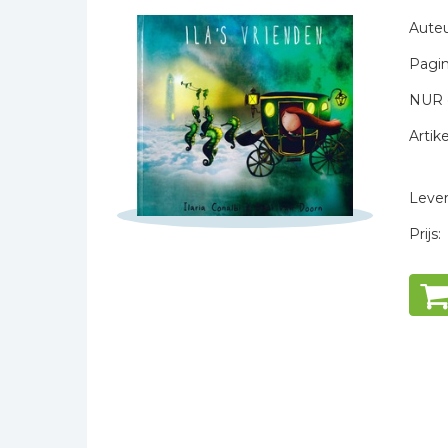
Naam *
Bibles Foreign
Auteu
E-mail *
Languages
Pagin
Titel *
Bijbelstudie
Bericht *
Geloof, duurzaamheid
NUR 
en mileu
Artike
Benodigdheden voor
kerken
Levert
Christelijke spellen
Christelijke stripboeken
Prijs:
* = verplicht
Eten en koken
Evangelisatiemateriaal
Geschiedenis
Israël / Jodendom
Kinder- en jeugdboeken
Engelse kinderboeken