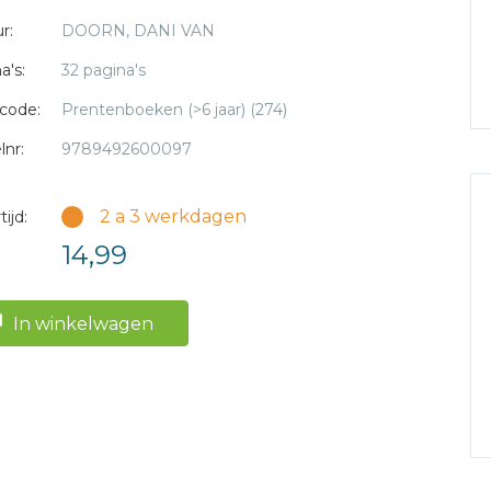
r:
DOORN, DANI VAN
a's:
32 pagina's
code:
Prentenboeken (>6 jaar) (274)
lnr:
9789492600097
2 a 3 werkdagen
ijd:
14,99
In winkelwagen