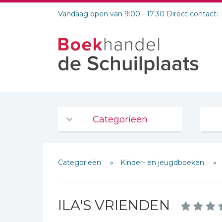
Vandaag open van 9:00 - 17:30 Direct contact:
Categorieën
Agenda's en kalenders
Categorieën
Kinder- en jeugdboeken
De Bijbel
Bijbelse Dagboeken 2026
Schrijf hieronder je review!
Bijbelse dagboeken
ILA'S VRIENDEN
Sterren
Bijbelstudie groepen