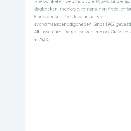
Boekwinkel en webshop voor Bijbels, kinderbijbe
dagboeken, theologie, romans, non-fictie, christ
kinderboeken. Ook leverancier van
avondmaalsbenodigdheden. Sinds 1962 gevesti
Alblasserdam. Dagelijkse verzending. Gratis ve
€ 25,00.