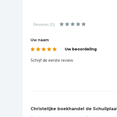
Kinderbijbels
Muziekboeken
Bladmuziek
Reviews (0)
Management &
Leiderschap
Uw naam
Politiek
Uw beoordeling
Regio | Alblasserwaard
Romans
Schrijf de eerste review
Toeristische kaarten en
gidsen
Taalstudie
Wenskaarten
Christelijke boekhandel de Schuilplaa