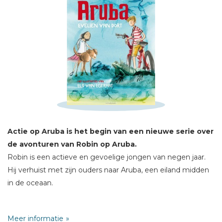
Schrijf hieronder je review!
Sterren
Naam *
Actie op Aruba is het begin van een nieuwe serie over
E-mail *
de avonturen van Robin op Aruba.
Titel *
Robin is een actieve en gevoelige jongen van negen jaar.
Hij verhuist met zijn ouders naar Aruba, een eiland midden
Bericht *
in de oceaan.
Zijn moeder gaat op een school werken, zijn vader is
Meer informatie
bioloog en doet onderzoek naar zeldzame planten. Robin