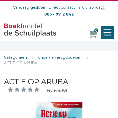
Vandaag gesloten. Direct contact (m.u.v. zondag):
085 - 0712 842
M
0
o
Categorieën
Kinder- en jeugdboeken
ACTIE OP ARUBA
ACTIE OP ARUBA
Reviews (0)