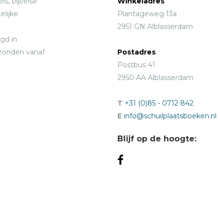
ls, bijbelse
Winkeladres
elijke
Plantageweg 13a
2951 GN Alblasserdam
gd in
rzonden vanaf
Postadres
Postbus 41
2950 AA Alblasserdam
T
+31 (0)85 - 0712 842
E
info@schuilplaatsboeken.nl
Blijf op de hoogte: