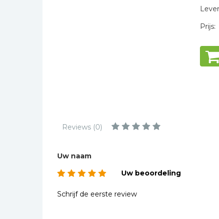
Kinderbijbels
Levert
Muziekboeken
Prijs:
Bladmuziek
Management &
Leiderschap
Politiek
Regio | Alblasserwaard
Romans
Toeristische kaarten en
Reviews (0)
gidsen
Taalstudie
Uw naam
Wenskaarten
Uw beoordeling
Schrijf de eerste review