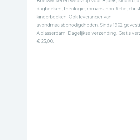
Boekwinkel en webshop voor Bijbels, kinderbijbe
dagboeken, theologie, romans, non-fictie, christ
kinderboeken. Ook leverancier van
avondmaalsbenodigdheden. Sinds 1962 gevesti
Alblasserdam. Dagelijkse verzending. Gratis ve
€ 25,00.