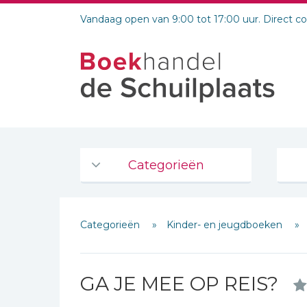
Vandaag open van 9:00 tot 17:00 uur. Direct c
Categorieën
Agenda's en kalenders
Categorieën
Kinder- en jeugdboeken
De Bijbel
Bijbelse Dagboeken 2026
Bijbelse dagboeken
GA JE MEE OP REIS?
Bijbelstudie groepen