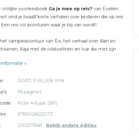
t vrolijke voorleesboek
Ga je mee op reis?
van Evelien
ort vind je twaalf korte verhalen over kinderen die op reis
 Een reis vol avonturen waar je blij van wordt!
het camperavontuur van Evi, het verhaal over Alan en
schoenen, Kaja met de rolstoeltrein en Ivar die met zijn
at fietsen. Bij elk verhaal is een mooie illustratie
informatie
akt door Martine van Nieuwenhuyzen.
r:
DORT, EVELIEN VAN
a's:
96 pagina's
code:
Fictie 4-6 jaar (281)
lnr:
9789026623073
:
500237868
Bekijk andere edities