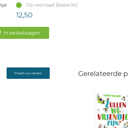
Op voorraad (beperkt)
ijd:
12,50
In winkelwagen
Gerelateerde 
Plaats uw review