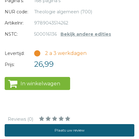
Pagina's:
168 pagina's
NUR code:
Theologie algemeen (700)
Artikelnr:
9789043514262
NSTC:
500016136
Bekijk andere edities
2 a 3 werkdagen
Levertijd:
26,99
Prijs:
In winkelwagen
Reviews (0)
Plaats uw review