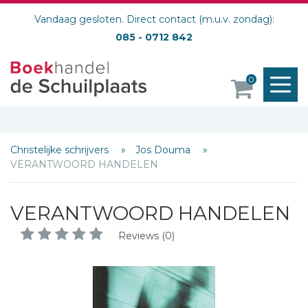
Vandaag gesloten. Direct contact (m.u.v. zondag):
085 - 0712 842
M
0
o
Christelijke schrijvers
Jos Douma
VERANTWOORD HANDELEN
VERANTWOORD HANDELEN
Reviews (0)