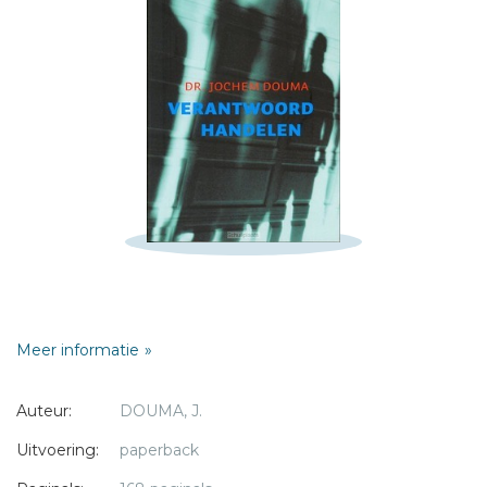
Schrijf hieronder je review!
Sterren
Naam *
E-mail *
Titel *
Bericht *
Meer informatie
Auteur:
DOUMA, J.
* = verplicht
Uitvoering:
paperback