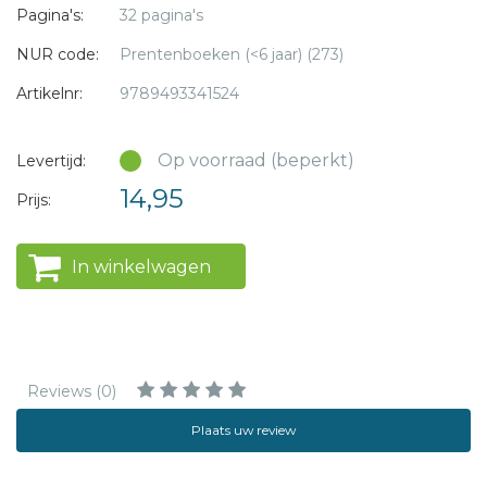
Pagina's:
32 pagina's
NUR code:
Prentenboeken (<6 jaar) (273)
Artikelnr:
9789493341524
Op voorraad (beperkt)
Levertijd:
14,95
Prijs:
In winkelwagen
Reviews (0)
Plaats uw review