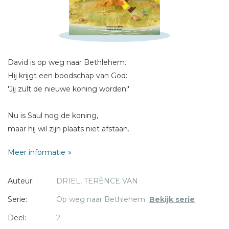
Schrijf hieronder je review!
Sterren
David is op weg naar Bethlehem.
Naam *
Hij krijgt een boodschap van God:
E-mail *
'Jij zult de nieuwe koning worden!'
Titel *
Bericht *
Nu is Saul nog de koning,
maar hij wil zijn plaats niet afstaan.
David moet zich verstoppen voor Saul.
Meer informatie
Zal hij ooit koning worden, zoals God hem beloofde?
Auteur:
DRIEL, TERÈNCE VAN
Koning is het tweede deel uit de
* = verplicht
Serie:
Op weg naar Bethlehem
Bekijk serie
Op weg naar Bethlehem-serie.
Deel:
2