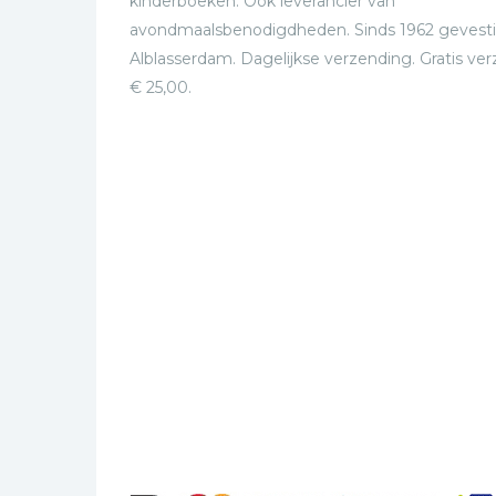
kinderboeken. Ook leverancier van
avondmaalsbenodigdheden. Sinds 1962 gevesti
Alblasserdam. Dagelijkse verzending. Gratis ve
€ 25,00.