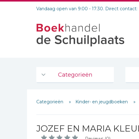
Vandaag open van 9:00 - 17:30. Direct contact:
Categorieën
Agenda's en kalenders
Categorieën
Kinder- en jeugdboeken
De Bijbel
Bijbelse Dagboeken 2026
Bijbelse dagboeken
JOZEF EN MARIA KLE
Bijbelstudie groepen
Reviews (0)