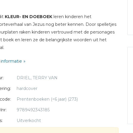
dit
KLEUR- EN DOEBOEK
leren kinderen het
rteverhaal van Jezus nog beter kennen. Door spelletjes
eurplaten raken kinderen vertrouwd met de personages
et boek en leren ze de belangrijkste woorden uit het
al.
informatie
r:
DRIEL, TERRY VAN
ering:
hardcover
code:
Prentenboeken (<6 jaar) (273)
lnr:
9789492343185
s:
Uitverkocht