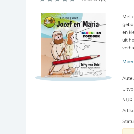
Bibles Foreign
Languages
Schrijf hieronder je review!
Met 
Bijbelstudie
Sterren
geboo
Geloof, duurzaamheid
en kl
Naam *
en mileu
uit h
E-mail *
Benodigdheden voor
verha
kerken
Titel *
Christelijke spellen
Meer 
Bericht *
Christelijke stripboeken
Auteu
Eten en koken
Evangelisatiemateriaal
Uitvo
Geschiedenis
NUR 
Israël / Jodendom
Artike
* = verplicht
Kinder- en jeugdboeken
Statu
Engelse kinderboeken