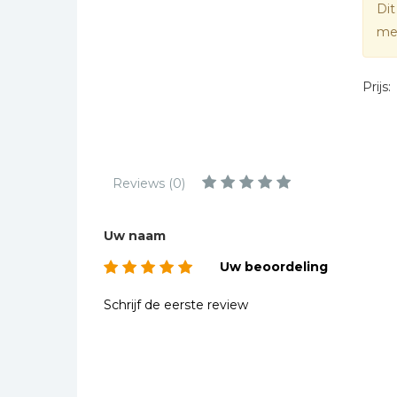
Kinderbijbels
Dit
mee
Muziekboeken
Bladmuziek
Prijs:
Management &
Leiderschap
Politiek
Regio | Alblasserwaard
Reviews (0)
Romans
Toeristische kaarten en
Uw naam
gidsen
Uw beoordeling
Taalstudie
Wenskaarten
Schrijf de eerste review