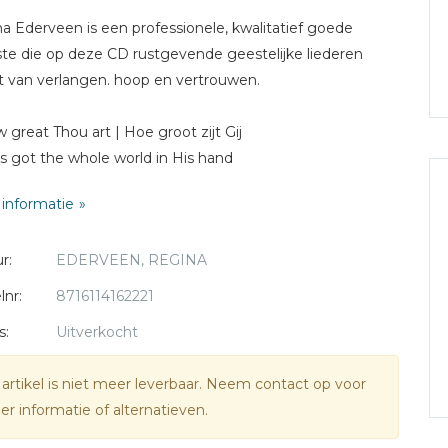
a Ederveen is een professionele, kwalitatief goede
ste die op deze CD rustgevende geestelijke liederen
t van verlangen. hoop en vertrouwen.
w great Thou art | Hoe groot zijt Gij
's got the whole world in His hand
g Hallelujah
informatie
 Happy Day
en I am down | Psalm 121:1, 2
r:
EDERVEEN, REGINA
aise to the Lord | Lof zij den Heer
at a Friend we have in Jesus | Welk een Vriend is onze
lnr:
8716114162221
s
s:
Uitverkocht
all we gather at the river | Openbaring 22:1, 2
 gather together | Wilt heden nu treden
 artikel is niet meer leverbaar. Neem contact op voor
 the deep love of Jesus | Liefde was het
r informatie of alternatieven.
st as I am | Zoals ik ben
reat is Thy Faithfulness | Groot is Uw trouw, O Heer