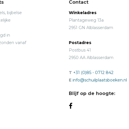
ts
Contact
ls, bijbelse
Winkeladres
elijke
Plantageweg 13a
2951 GN Alblasserdam
gd in
rzonden vanaf
Postadres
Postbus 41
2950 AA Alblasserdam
T
+31 (0)85 - 0712 842
E
info@schuilplaatsboeken.nl
Blijf op de hoogte: