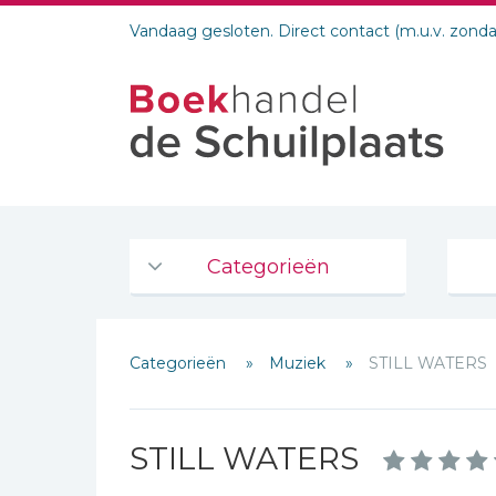
Vandaag gesloten. Direct contact (m.u.v. zond
Categorieën
Agenda's en kalenders
Categorieën
Muziek
STILL WATERS
De Bijbel
Bijbelse Dagboeken 2026
Bijbelse dagboeken
STILL WATERS
Schrijf hieronder je review!
Bijbelstudie groepen