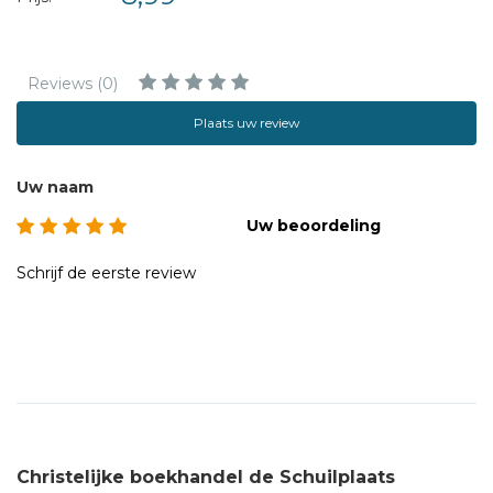
'John Ehle is een meesterverteller.'- Maya Angelo
Reviews (0)
John Ehle (1925) is bekend van zijn historische romans over
de Appalachen, het berggebied waarin hij opgroeide. Zijn
Plaats uw review
roman'The Journey of August King'is verfilmd.
Uw naam
Uw beoordeling
Schrijf de eerste review
Christelijke boekhandel de Schuilplaats