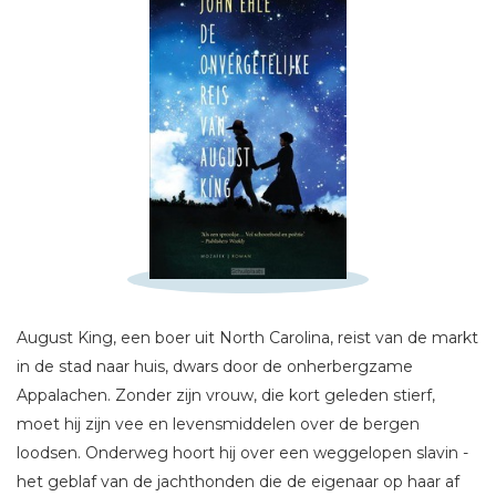
Schrijf hieronder je review!
Sterren
Naam *
August King, een boer uit North Carolina, reist van de markt
E-mail *
in de stad naar huis, dwars door de onherbergzame
Titel *
Appalachen. Zonder zijn vrouw, die kort geleden stierf,
moet hij zijn vee en levensmiddelen over de bergen
Bericht *
loodsen. Onderweg hoort hij over een weggelopen slavin -
het geblaf van de jachthonden die de eigenaar op haar af