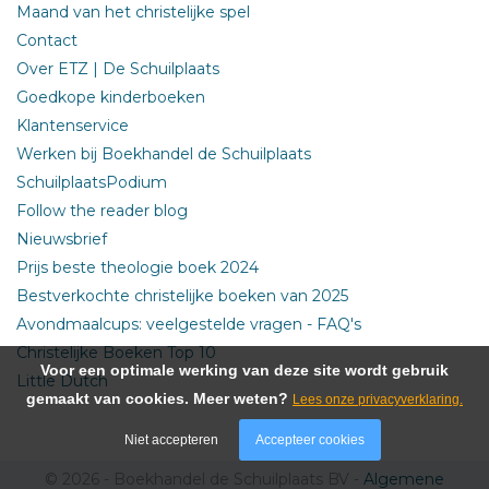
Maand van het christelijke spel
Contact
Over ETZ | De Schuilplaats
Goedkope kinderboeken
Klantenservice
Werken bij Boekhandel de Schuilplaats
SchuilplaatsPodium
Follow the reader blog
Nieuwsbrief
Prijs beste theologie boek 2024
Bestverkochte christelijke boeken van 2025
Avondmaalcups: veelgestelde vragen - FAQ's
Christelijke Boeken Top 10
Voor een optimale werking van deze site wordt gebruik
Little Dutch
gemaakt van cookies. Meer weten?
Lees onze privacyverklaring.
Niet accepteren
Accepteer cookies
© 2026 - Boekhandel de Schuilplaats BV -
Algemene