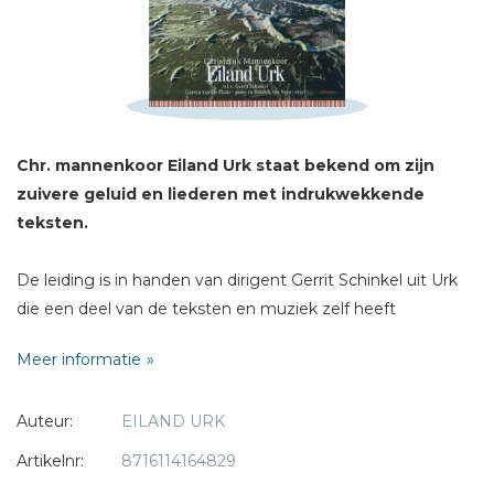
Naam *
E-mail *
Titel *
Bericht *
Chr. mannenkoor Eiland Urk staat bekend om zijn
zuivere geluid en liederen met indrukwekkende
teksten.
De leiding is in handen van dirigent Gerrit Schinkel uit Urk
* = verplicht
die een deel van de teksten en muziek zelf heeft
geschreven.
Meer informatie
De cd is opgenomen in de Bovenkerk te Kampen.
Piano - Gerwin van der Plaats
Auteur:
EILAND URK
Orgel - Hendrik van Veen
Nina Wouda - hobo
Artikelnr:
8716114164829
Malaike van Otterloo - viool