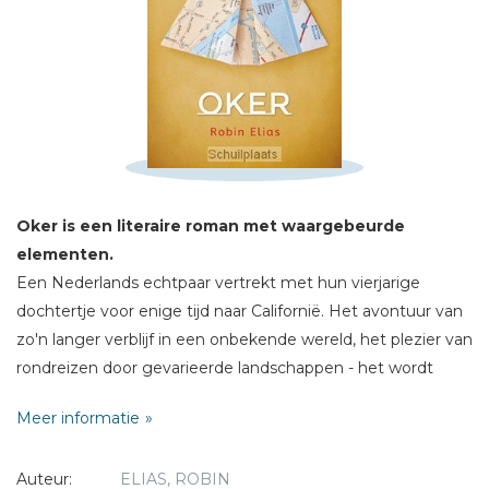
Schrijf hieronder je review!
Sterren
Naam *
E-mail *
Oker is een literaire roman met waargebeurde
Titel *
elementen.
Bericht *
Een Nederlands echtpaar vertrekt met hun vierjarige
dochtertje voor enige tijd naar Californië. Het avontuur van
zo'n langer verblijf in een onbekende wereld, het plezier van
rondreizen door gevarieerde landschappen - het wordt
overschaduwd door een droefheid die zij in stilte samen
Meer informatie
met zich meedragen.
* = verplicht
Auteur:
ELIAS, ROBIN
Op ontroerende wijze beschrijft Oker hoe het gezin zijn