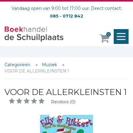
Vandaag open van 9:00 tot 17:00 uur. Direct contact:
085 - 0712 842
M
0
o
Categorieën
Muziek
VOOR DE ALLERKLEINSTEN 1
VOOR DE ALLERKLEINSTEN 1
Schrijf hieronder je review!
Reviews (0)
Sterren
Naam *
E-mail *