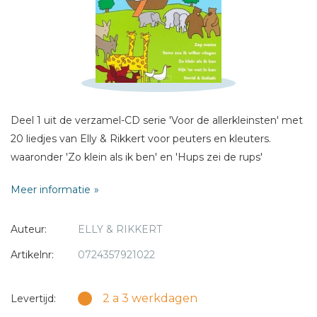
Titel *
Bericht *
Deel 1 uit de verzamel-CD serie 'Voor de allerkleinsten' met
20 liedjes van Elly & Rikkert voor peuters en kleuters.
* = verplicht
waaronder 'Zo klein als ik ben' en 'Hups zei de rups'
Meer informatie
Auteur:
ELLY & RIKKERT
Artikelnr:
0724357921022
2 a 3 werkdagen
Levertijd: