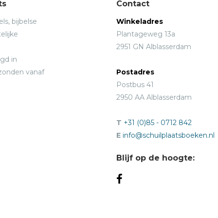
ts
Contact
ls, bijbelse
Winkeladres
elijke
Plantageweg 13a
2951 GN Alblasserdam
gd in
rzonden vanaf
Postadres
Postbus 41
2950 AA Alblasserdam
T
+31 (0)85 - 0712 842
E
info@schuilplaatsboeken.nl
Blijf op de hoogte: