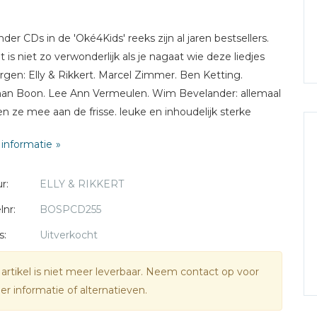
nder CDs in de 'Oké4Kids' reeks zijn al jaren bestsellers.
t is niet zo verwonderlijk als je nagaat wie deze liedjes
rgen: Elly & Rikkert. Marcel Zimmer. Ben Ketting.
n Boon. Lee Ann Vermeulen. Wim Bevelander: allemaal
n ze mee aan de frisse. leuke en inhoudelijk sterke
liedjes.
informatie
r:
ELLY & RIKKERT
lnr:
BOSPCD255
s:
Uitverkocht
 artikel is niet meer leverbaar. Neem contact op voor
r informatie of alternatieven.