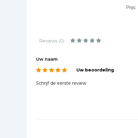
Kinderbijbels
Prijs:
Muziekboeken
Bladmuziek
Management &
Leiderschap
Reviews (0)
Politiek
Regio | Alblasserwaard
Uw naam
Romans
Uw beoordeling
Toeristische kaarten en
Schrijf de eerste review
gidsen
Taalstudie
Wenskaarten