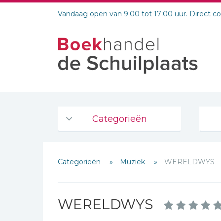
Vandaag open van 9:00 tot 17:00 uur. Direct c
Categorieën
Agenda's en kalenders
Categorieën
Muziek
WERELDWYS
De Bijbel
Bijbelse Dagboeken 2026
Bijbelse dagboeken
WERELDWYS
Schrijf hieronder je review!
Bijbelstudie groepen