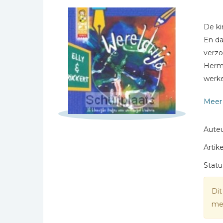
Sterren
Bibles Foreign
Languages
Naam *
De ki
Bijbelstudie
E-mail *
En da
Geloof, duurzaamheid
Titel *
verzo
en mileu
Herma
Bericht *
Benodigdheden voor
werke
kerken
kinder
Christelijke spellen
Meer 
Christelijke stripboeken
Auteu
Eten en koken
Artike
Evangelisatiemateriaal
* = verplicht
Geschiedenis
Statu
Israël / Jodendom
Dit
Kinder- en jeugdboeken
mee
Engelse kinderboeken