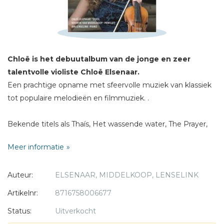
Titel *
Bericht *
Chloë is het debuutalbum van de jonge en zeer
talentvolle violiste Chloë Elsenaar.
Een prachtige opname met sfeervolle muziek van klassiek
tot populaire melodieën en filmmuziek. .
* = verplicht
Bekende titels als Thaís, Het wassende water, The Prayer,
Mijn hulp is van U,
Meer informatie
Ave Verum, You raise me up, Weest stil, Morning has
broken, Eva.
Auteur:
ELSENAAR, MIDDELKOOP, LENSELINK
Chloë Elsenaar - viool.
Artikelnr:
8716758006677
Noortje van Middelkoop - panfluit.
Status:
Uitverkocht
Jan Lenselink - vleugel