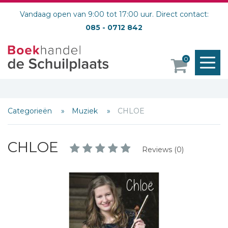
Vandaag open van 9:00 tot 17:00 uur. Direct contact:
085 - 0712 842
M
0
o
Categorieën
Muziek
CHLOE
CHLOE
Reviews (0)
Schrijf hieronder je review!
Sterren
Naam *
E-mail *