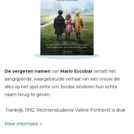
Schrijf hieronder je review!
Sterren
De vergeten namen
van
Mario Escobar
vertelt het
Naam *
aangrijpende, waargebeurde verhaal van een vrouw die
E-mail *
alles op het spel zette om Joodse kinderen hun echte
naam terug te geven.
Titel *
Bericht *
Frankrijk, 1992. Rechtenstudente Valérie Portheret is druk
bezig met haar scriptie over Klaus Barbie, een van de
Meer informatie
grootste oorlogsmisdadigers van Frankrijk, als ze op een
geheimzinnige lijst stuit met daarop 108 namen. Het