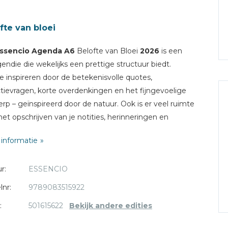
fte van bloei
ssencio Agenda A6
Belofte van Bloei
2026
is een
endie die wekelijks een prettige structuur biedt.
je inspireren door de betekenisvolle quotes,
ctievragen, korte overdenkingen en het fijngevoelige
rp – geïnspireerd door de natuur. Ook is er veel ruimte
het opschrijven van je notities, herinneringen en
aarheid.
informatie
kagenda van Essencio heeft het volgende te bieden:
r:
ESSENCIO
rzicht voor persoonlijke gegevens
roverzicht 2026 & 2027
lnr:
9789083515922
rzicht schoolvakanties 2026 & 2027
:
501615622
Bekijk andere edities
rzicht feestdagen 2026
rzicht van enkele feestdagen 2027 & 2028