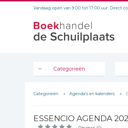
Vandaag open van 9:00 tot 17:00 uur. Direct c
Categorieën
Agenda's en kalenders
Categorieën
Agenda's en kalenders
De Bijbel
Bijbelse Dagboeken 2026
Bijbelse dagboeken
ESSENCIO AGENDA 2026
Bijbelstudie groepen
Reviews (0)