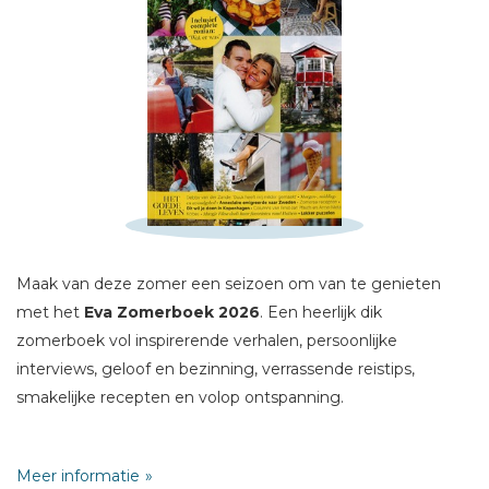
Schrijf hieronder je review!
Sterren
Naam *
E-mail *
Titel *
Bericht *
Maak van deze zomer een seizoen om van te genieten
met het
Eva Zomerboek 2026
. Een heerlijk dik
zomerboek vol inspirerende verhalen, persoonlijke
interviews, geloof en bezinning, verrassende reistips,
smakelijke recepten en volop ontspanning.
* = verplicht
Lees ontroerende levensverhalen, ontdek mooie plekken in
Meer informatie
Nederland en daarbuiten, laat je inspireren door columns en