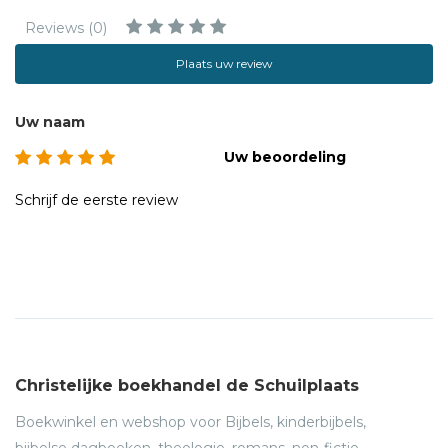
reeks middeleeuwse wetenschappers.
Reviews (0)
Plaats uw review
Uw naam
Uw beoordeling
Schrijf de eerste review
Christelijke boekhandel de Schuilplaats
Boekwinkel en webshop voor Bijbels, kinderbijbels,
bijbelse dagboeken, theologie, romans, non-fictie,