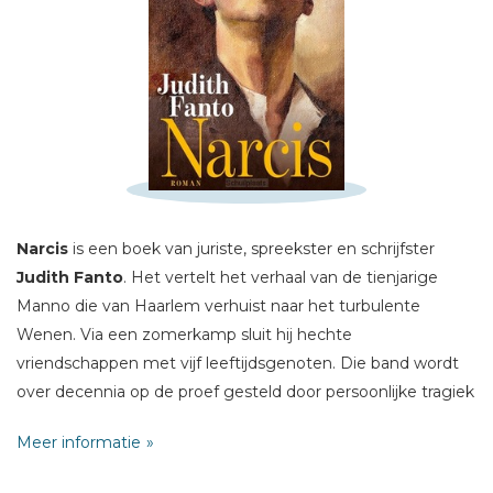
Schrijf hieronder je review!
Sterren
Naam *
Narcis
is een boek van juriste, spreekster en schrijfster
E-mail *
Judith Fanto
. Het vertelt het verhaal van de tienjarige
Titel *
Manno die van Haarlem verhuist naar het turbulente
Bericht *
Wenen. Via een zomerkamp sluit hij hechte
vriendschappen met vijf leeftijdsgenoten. Die band wordt
over decennia op de proef gesteld door persoonlijke tragiek
én de opkomst van het nazisme, waarbij vriendschap,
Meer informatie
geheimen en politieke overtuigingen in botsing komen en
vragen oproepen over wie je werkelijk bent én kent.