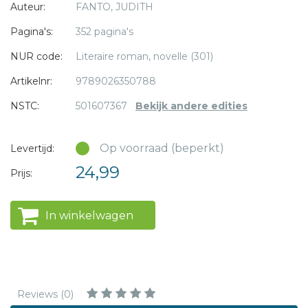
* = verplicht
Auteur:
FANTO, JUDITH
De auteur debuteerde met bestseller Viktor. Dit boek werd
Pagina's:
352 pagina's
vertaald in het Duits en het Russisch.
NUR code:
Literaire roman, novelle (301)
Artikelnr:
9789026350788
NSTC:
501607367
Bekijk andere edities
Op voorraad (beperkt)
Levertijd:
24,99
Prijs:
In winkelwagen
Reviews (0)