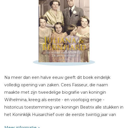
Schrijf hieronder je review!
Sterren
Na meer dan een halve eeuw geeft dit boek eindelijk
Naam *
volledig opening van zaken. Cees Fasseur, die naam
E-mail *
maakte met zijn tweedelige biografie van koningin
Titel *
Wilhelmina, kreeg als eerste - en voorlopig enige -
Bericht *
historicus toestemming van koningin Beatrix alle stukken in
het Koninklijk Huisarchief over de eerste twintig jaar van
het huwelijk van koningin Juliana en prins Bernhard in te
Meer informatie