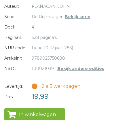
Auteur:
FLANAGAN, JOHN
de hulp van onze vrienden uit Araluen accepteren.
Serie:
De Grijze Jager
Bekijk serie
* = verplicht
Deel:
4
Pagina's:
328 pagina's
NUR code:
Fictie 10-12 jaar (283)
Artikelnr:
9789025750688
NSTC:
100021039
Bekijk andere edities
2 a 3 werkdagen
Levertijd:
19,99
Prijs:
In winkelwagen