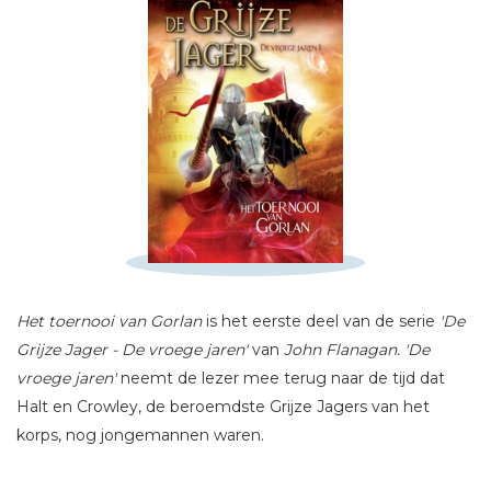
Schrijf hieronder je review!
Het toernooi van Gorlan
is het eerste deel van de serie
'De
Grijze Jager - De vroege jaren'
van
John Flanagan.
'De
Sterren
vroege jaren'
neemt de lezer mee terug naar de tijd dat
Naam *
Halt en Crowley, de beroemdste Grijze Jagers van het
E-mail *
korps, nog jongemannen waren.
Titel *