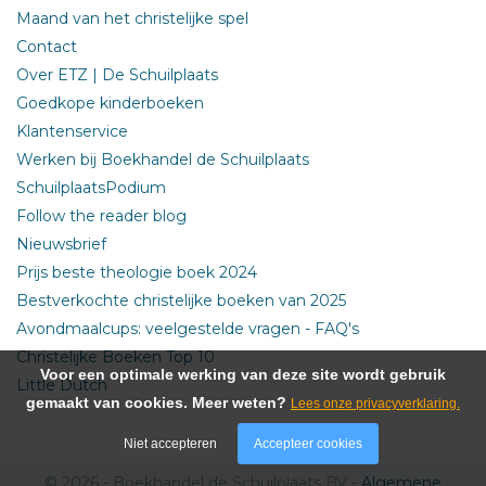
Maand van het christelijke spel
Contact
Over ETZ | De Schuilplaats
Goedkope kinderboeken
Klantenservice
Werken bij Boekhandel de Schuilplaats
SchuilplaatsPodium
Follow the reader blog
Nieuwsbrief
Prijs beste theologie boek 2024
Bestverkochte christelijke boeken van 2025
Avondmaalcups: veelgestelde vragen - FAQ's
Christelijke Boeken Top 10
Voor een optimale werking van deze site wordt gebruik
Little Dutch
gemaakt van cookies. Meer weten?
Lees onze privacyverklaring.
Niet accepteren
Accepteer cookies
© 2026 - Boekhandel de Schuilplaats BV -
Algemene